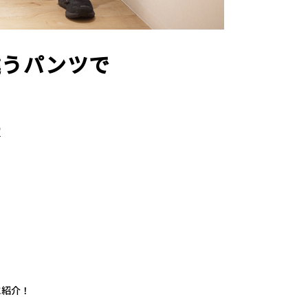
違うパンツで
R
に紹介！