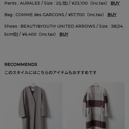
Pants : AURALEE / Size : 2(L位) / ¥23,100（inc.tax）
BUY
Bag : COMME des GARCONS / ¥57,700（inc.tax）
BUY
Shoes : BEAUTY&YOUTH UNITED ARROWS / Size : 38(24.
5cm位) / ¥6,400（inc.tax）
BUY
RECOMMENDS
このスタイルにはこちらのアイテムもおすすめです