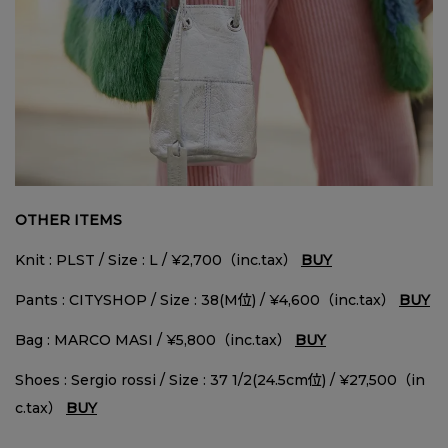
OTHER ITEMS
Knit : PLST / Size : L / ¥2,700（inc.tax）
BUY
Pants : CITYSHOP / Size : 38(M位) / ¥4,600（inc.tax）
BUY
Bag : MARCO MASI / ¥5,800（inc.tax）
BUY
Shoes : Sergio rossi / Size : 37 1/2(24.5cm位) / ¥27,500（in
c.tax）
BUY