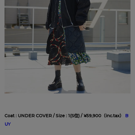
Coat : UNDER COVER / Size : 1(S位) / ¥59,900（inc.tax）
B
UY