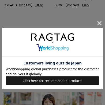
¥31,400（inc.tax）
BUY
0,100（inc.tax）
BUY
他のダウン、中綿コートも見る
VIEW MORE
STYLE03 冬を盛り上げるカラフルなファーコ
ート