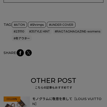
TAG:
#ATON
#Shrimps
#UNDER COVER
#231110
#3STYLE HINT
#RAGTAGMAGAZINE-womens
#冬アウター
faceb
Xにシ
SHARE:
ookに
ェア
シェア
OTHER POST
こちらの記事もおすすめです
モノグラムに敬意を表して［LOUIS VUITTO
COLUMN
N］