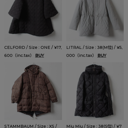
CELFORD / Size : ONE / ¥17,
LITRAL / Size : 38(M位) / ¥5,
600（inc.tax）
BUY
000（inc.tax）
BUY
STAMMBAUM / Size : XS /
Miu Miu / Size : 38(S位) / ¥7