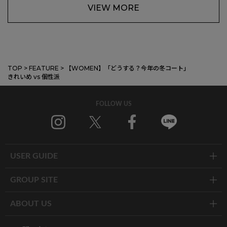
VIEW MORE
TOP
>
FEATURE
>
【WOMEN】「どうする？今年の冬コート」
きれいめ vs 個性派
FOLLOW US
Instagram
X
Facebook
Line
USER GUIDE
GROUP SITE
ABOUT US