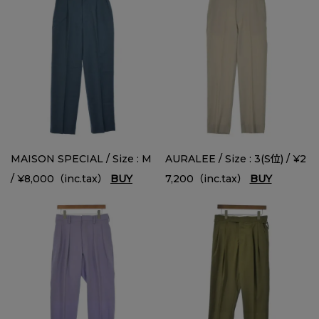
MAISON SPECIAL / Size : M
AURALEE / Size : 3(S位) / ¥2
/ ¥8,000（inc.tax）
BUY
7,200（inc.tax）
BUY