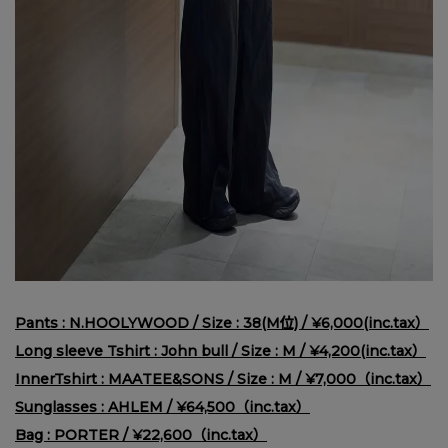
Pants : N.HOOLYWOOD / Size : 38(M位) / ¥6,000(inc.tax）
Long sleeve Tshirt : John bull / Size : M / ¥4,200(inc.tax）
InnerTshirt : MAATEE&SONS / Size : M / ¥7,000（inc.tax）
Sunglasses : AHLEM / ¥64,500（inc.tax）
Bag : PORTER / ¥22,600（inc.tax）