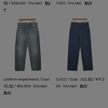
位) / ¥26,000（inc.tax）
BU
7,200（inc.tax）
BUY
Y
uniform experiment / Size :
GUCCI / Size : 32(L位) / ¥71,3
3(L位) / ¥50,900（inc.tax）
00（inc.tax）
BUY
BUY