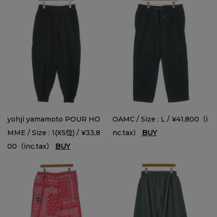
yohji yamamoto POUR HO
OAMC / Size : L / ¥41,800（i
MME / Size : 1(XS位) / ¥33,8
nc.tax）
BUY
00（inc.tax）
BUY