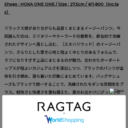
Shoes : HOKA ONE ONE / Size : 27.5cm / ¥11,800（inc.ta
x）
リラックス感がありながらも品良くまとまるイージーパンツ。今
回選んだのは、ミリタリーやテーラードの要素を、都会的で洗練
されたデザインへ落とし込む、［
エヌハリウッド］
のイージーパ
ンツ。さらりとした穿き心地と程よくゆとりのあるフォルムで、
ラフになりすぎず上品にまとまるのが魅力。合わせたボーダート
ップスが程よいカジュアルさを演出しつつ、ブラックのパンツが全
体を引き締め、落ち着いた印象にまとめています。バッグやシュ
ーズもブラックで統一することで、洗練されたモダンな雰囲気をプ
ラス。軽快さと快適さを兼ね備えた、夏のお出かけにぴったりの
スタイリングです。
（Staff：Hata 173cm）