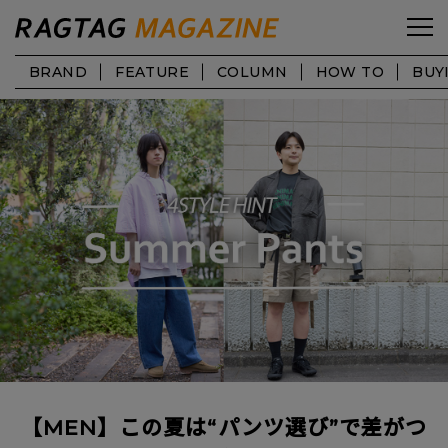
BRAND
FEATURE
COLUMN
HOW TO
BUY
【MEN】この夏は“パンツ選び”で差がつ