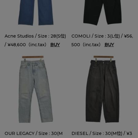
Acne Studios / Size : 28(S位)
COMOLI / Size : 3(L位) / ¥56,
/ ¥48,600（inc.tax）
BUY
500（inc.tax）
BUY
OUR LEGACY / Size : 30(M
DIESEL / Size : 30(M位) / ¥3