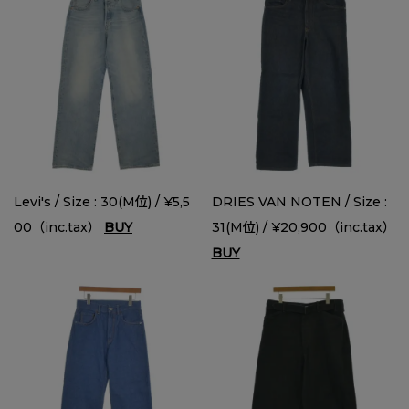
Levi's / Size : 30(M位) / ¥5,5
DRIES VAN NOTEN / Size :
00（inc.tax）
BUY
31(M位) / ¥20,900（inc.tax）
BUY