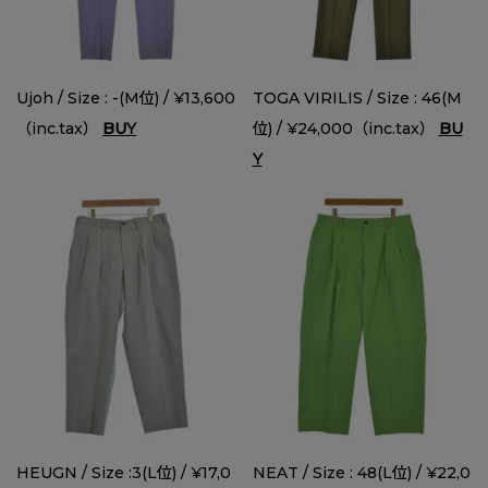
Ujoh / Size : -(M位) / ¥13,600
TOGA VIRILIS / Size : 46(M
（inc.tax）
BUY
位) / ¥24,000（inc.tax）
BU
Y
HEUGN / Size :3(L位) / ¥17,0
NEAT / Size : 48(L位) / ¥22,0