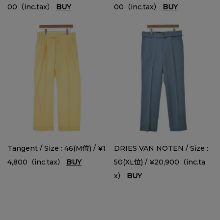
00（inc.tax）
BUY
00（inc.tax）
BUY
Tangent / Size : 46(M位) / ¥1
DRIES VAN NOTEN / Size :
4,800（inc.tax）
BUY
50(XL位) / ¥20,900（inc.ta
x）
BUY