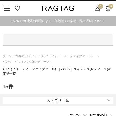
0
0
ニ
お
店
カ
ュ
気
舗
ー
2026.7.29 地震の影響による一部地域での集荷・配送遅延について
ー
に
取
ト
ボ
入
り
タ
り
寄
ン
せ
カ
ー
ブランド古着のRAGTAG
45R
（フォーティーファイブアール）
ト
パンツ
ウィメンズ(レディース)
45R
（フォーティーファイブアール）
| パンツ | ウィメンズ(レディース)の
商品一覧
15
件
カテゴリ一覧