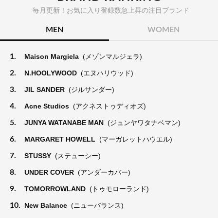
毎月更新！お気に入り登録数急上昇の注目ブランド
MEN
WOMEN
1.
Maison Margiela
(メゾンマルジェラ)
2.
N.HOOLYWOOD
(エヌハリウッド)
3.
JIL SANDER
(ジルサンダー)
4.
Acne Studios
(アクネストゥディオズ)
5.
JUNYA WATANABE MAN
(ジュンヤワタナベマン)
6.
MARGARET HOWELL
(マーガレットハウエル)
7.
STUSSY
(ステューシー)
8.
UNDER COVER
(アンダーカバー)
9.
TOMORROWLAND
(トゥモローランド)
10.
New Balance
(ニューバランス)