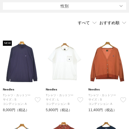
に遊び心やエスニックな雰囲気が織り込まれ、中毒性のある雰囲気
性別
を漂わせている。
トラックパンツや作務衣ジャケット、ミリタリーパンツが元ネタの
ヒザデルパンツなどは名作アイテムといわれ、色や素材違いでシー
ズンごとにリリースされている。
NEW
Needles
Needles
Needles
Tシャツ・カットソー
Tシャツ・カットソー
Tシャツ・カットソー
サイズ：S
サイズ：L
サイズ：S
コンディション: A
コンディション: B
コンディション: A
8,000円（税込）
5,800円（税込）
11,400円（税込）