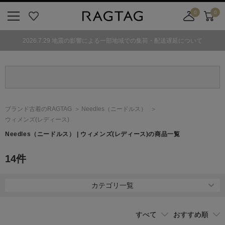
0
0
ニ
お
店
カ
ュ
気
舗
ー
2026.7.29 地震の影響による一部地域での集荷・配送遅延について
ー
に
取
ト
ボ
入
り
タ
り
寄
ン
せ
カ
ー
ブランド古着のRAGTAG
Needles
（ニードルス）
ト
ウィメンズ(レディース)
Needles
（ニードルス）
| ウィメンズ(レディース)の商品一覧
14
件
カテゴリ一覧