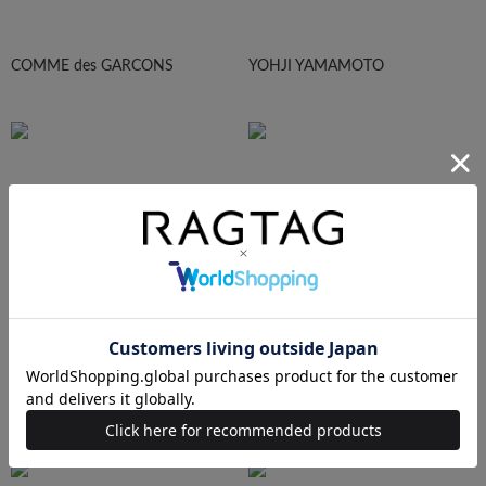
COMME des GARCONS
YOHJI YAMAMOTO
Maison Margiela
HOMME PLISEE
AURALEE
Maison MIHARA YASUHIRO