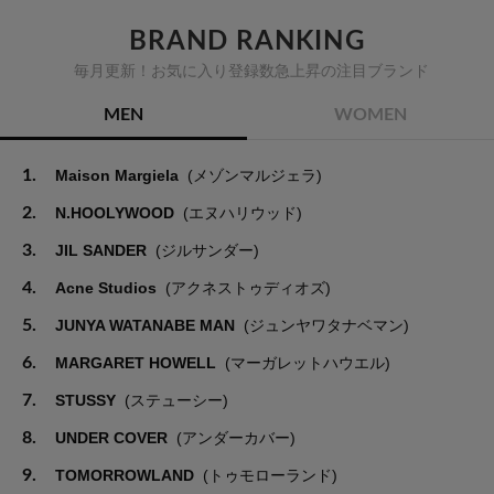
BRAND RANKING
毎月更新！お気に入り登録数急上昇の注目ブランド
MEN
WOMEN
1.
Maison Margiela
(メゾンマルジェラ)
2.
N.HOOLYWOOD
(エヌハリウッド)
3.
JIL SANDER
(ジルサンダー)
4.
Acne Studios
(アクネストゥディオズ)
5.
JUNYA WATANABE MAN
(ジュンヤワタナベマン)
6.
MARGARET HOWELL
(マーガレットハウエル)
7.
STUSSY
(ステューシー)
8.
UNDER COVER
(アンダーカバー)
9.
TOMORROWLAND
(トゥモローランド)