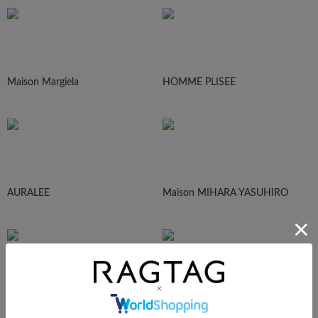
Maison Margiela
HOMME PLISEE
AURALEE
Maison MIHARA YASUHIRO
sacai
UNDERCOVER