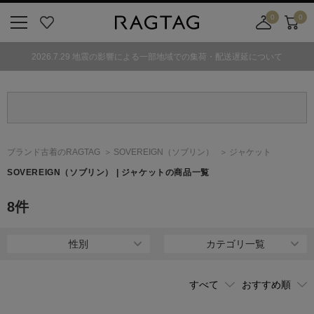
0
0
ニ
お
店
カ
ュ
気
舗
ー
2026.7.29 地震の影響による一部地域での集荷・配送遅延について
ー
に
取
ト
ボ
入
り
タ
り
寄
ン
せ
カ
ー
ブランド古着のRAGTAG
SOVEREIGN
（ソブリン）
ジャケット
ト
SOVEREIGN
（ソブリン）
| ジャケットの商品一覧
8
件
性別
カテゴリ一覧