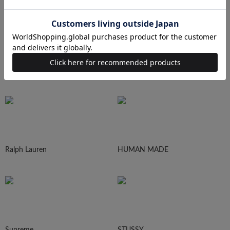
N.HOOLYWOOD
Needles
Ralph Lauren
HUMAN MADE
Supreme
STUSSY