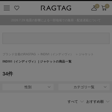
0
0
ニ
お
店
カ
ュ
気
舗
ー
2026.7.29 地震の影響による一部地域での集荷・配送遅延について
ー
に
取
ト
ボ
入
り
タ
り
寄
ン
せ
カ
ー
ブランド古着のRAGTAG
INDIVI
（インディヴィ）
ジャケット
ト
INDIVI
（インディヴィ）
| ジャケットの商品一覧
34
件
性別
カテゴリ一覧