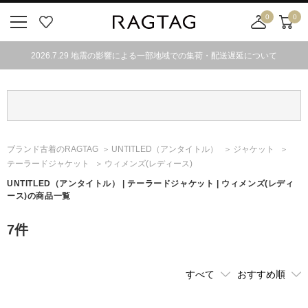
0
0
ニ
お
店
カ
ュ
気
舗
ー
2026.7.29 地震の影響による一部地域での集荷・配送遅延について
ー
に
取
ト
ボ
入
り
タ
り
寄
ン
せ
カ
ー
ブランド古着のRAGTAG
UNTITLED
（アンタイトル）
ジャケット
ト
テーラードジャケット
ウィメンズ(レディース)
UNTITLED
（アンタイトル）
| テーラードジャケット | ウィメンズ(レディ
ース)の商品一覧
7
件