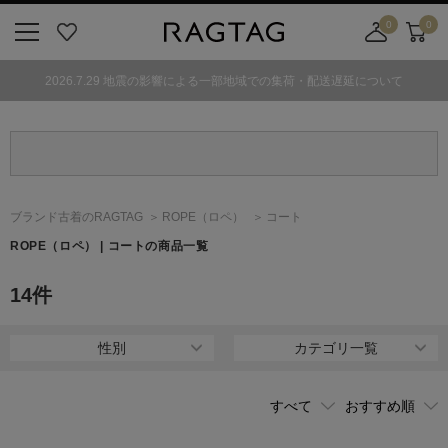
0
0
ニ
お
店
カ
ュ
気
舗
ー
2026.7.29 地震の影響による一部地域での集荷・配送遅延について
ー
に
取
ト
ボ
入
り
タ
り
寄
ン
せ
カ
ー
ブランド古着のRAGTAG
ROPE
（ロペ）
コート
ト
ROPE
（ロペ）
| コートの商品一覧
14
件
性別
カテゴリ一覧