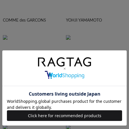
COMME des GARCONS
YOHJI YAMAMOTO
Maison Margiela
HOMME PLISEE
AURALEE
Maison MIHARA YASUHIRO