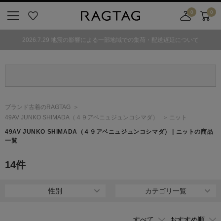
0
0
ニ
お
店
カ
ュ
気
舗
ー
2026.7.29 地震の影響による一部地域での集荷・配送遅延について
ー
に
取
ト
ボ
入
り
タ
り
寄
ン
せ
カ
ー
ブランド古着のRAGTAG
ト
49AV JUNKO SHIMADA
（４９アベニュジュンコシマダ）
ニット
49AV JUNKO SHIMADA
（４９アベニュジュンコシマダ）
| ニットの商品
一覧
14
件
性別
カテゴリ一覧