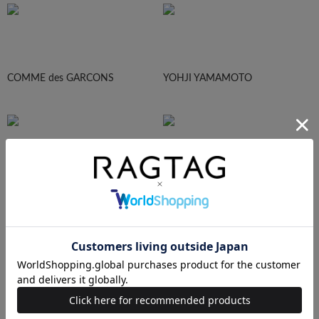
COMME des GARCONS
YOHJI YAMAMOTO
Maison Margiela
HOMME PLISEE
AURALEE
Maison MIHARA YASUHIRO