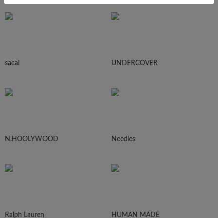
sacai
UNDERCOVER
N.HOOLYWOOD
Needles
Ralph Lauren
HUMAN MADE