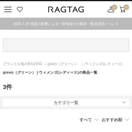
0
0
ニ
お
店
カ
ュ
気
舗
ー
2026.7.29 地震の影響による一部地域での集荷・配送遅延について
ー
に
取
ト
ボ
入
り
タ
り
寄
ン
せ
カ
ー
ブランド古着のRAGTAG
green
（グリーン）
ウィメンズ(レディース)
ト
green
（グリーン）
| ウィメンズ(レディース)の商品一覧
3
件
カテゴリ一覧