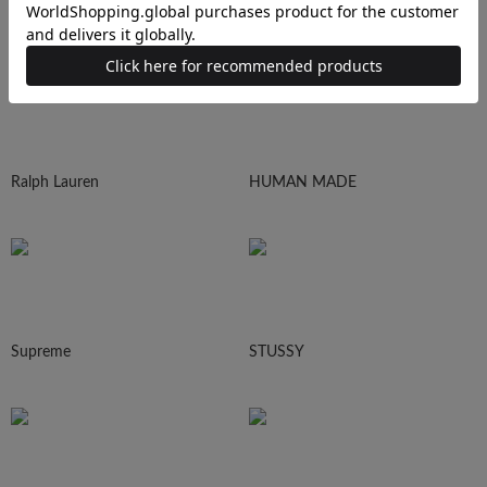
N.HOOLYWOOD
Needles
Ralph Lauren
HUMAN MADE
Supreme
STUSSY