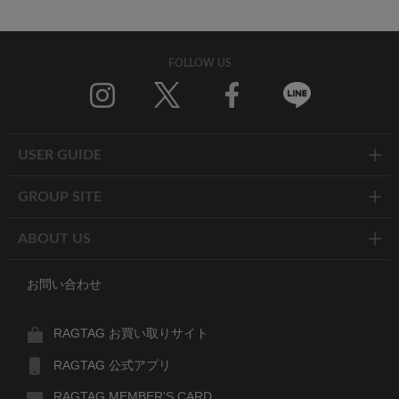
FOLLOW US
Twitter
Facebook
Line
USER GUIDE
GROUP SITE
ABOUT US
お問い合わせ
RAGTAG お買い取りサイト
RAGTAG 公式アプリ
RAGTAG MEMBER'S CARD