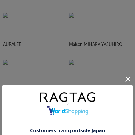
AURALEE
Maison MIHARA YASUHIRO
sacai
UNDERCOVER