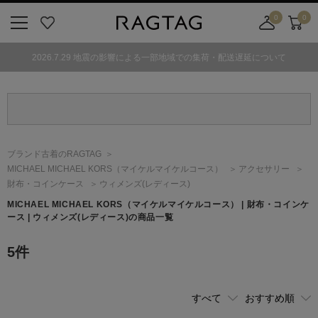
0
0
ニ
お
店
カ
ュ
気
舗
ー
2026.7.29 地震の影響による一部地域での集荷・配送遅延について
ー
に
取
ト
ボ
入
り
タ
り
寄
ン
せ
カ
ー
ブランド古着のRAGTAG
ト
MICHAEL MICHAEL KORS
（マイケルマイケルコース）
アクセサリー
財布・コインケース
ウィメンズ(レディース)
MICHAEL MICHAEL KORS
（マイケルマイケルコース）
| 財布・コインケ
ース | ウィメンズ(レディース)の商品一覧
5
件