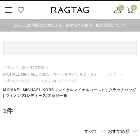
0
0
ニ
お
店
カ
ュ
気
舗
ー
2026.7.29 地震の影響による一部地域での集荷・配送遅延について
ー
に
取
ト
ボ
入
り
タ
り
寄
ン
せ
カ
ー
ブランド古着のRAGTAG
ト
MICHAEL MICHAEL KORS
（マイケルマイケルコース）
バッグ
クラッチバッグ
ウィメンズ(レディース)
MICHAEL MICHAEL KORS
（マイケルマイケルコース）
| クラッチバッグ
| ウィメンズ(レディース)の商品一覧
1
件