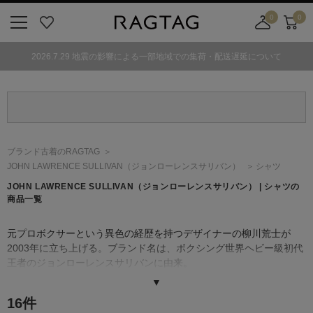
0
0
ニ
お
店
カ
ュ
気
舗
ー
2026.7.29 地震の影響による一部地域での集荷・配送遅延について
ー
に
取
ト
ボ
入
り
タ
り
寄
ン
せ
カ
ー
ブランド古着のRAGTAG
ト
JOHN LAWRENCE SULLIVAN
（ジョンローレンスサリバン）
シャツ
JOHN LAWRENCE SULLIVAN
（ジョンローレンスサリバン）
| シャツの
商品一覧
元プロボクサーという異色の経歴を持つデザイナーの柳川荒士が
2003年に立ち上げる。ブランド名は、ボクシング世界ヘビー級初代
王者のジョンローレンスサリバンに由来。
伝統的な英国のテーラーリングを基盤にミリタリーやスポーツの要
▼
素を加え、「強さ」と「美しさ」を追求したデザインが特徴。派手
16
件
さはないが「強さ」のにじみ出るタイトなテーラードジャケット