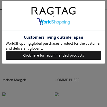
MEN
WOMEN
ALL
COMME des GARCONS
YOHJI YAMAMOTO
Maison Margiela
HOMME PLISEE