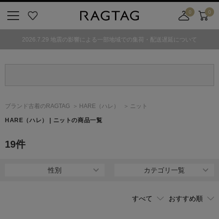
0
0
ニ
お
店
カ
ュ
気
舗
ー
2026.7.29 地震の影響による一部地域での集荷・配送遅延について
ー
に
取
ト
ボ
入
り
タ
り
寄
ン
せ
カ
ー
ブランド古着のRAGTAG
HARE
（ハレ）
ニット
ト
HARE
（ハレ）
| ニットの商品一覧
19
件
性別
カテゴリ一覧