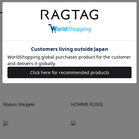
MEN
WOMEN
ALL
COMME des GARCONS
YOHJI YAMAMOTO
Maison Margiela
HOMME PLISEE