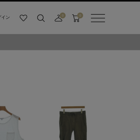
0
0
グイン
お
検
店
カ
メニュ
気
索
舗
ー
ーボタ
に
ビ
取
ト
ン
入
ル
り
り
ダ
寄
ー
せ
ボ
カ
タ
ー
ン
ト