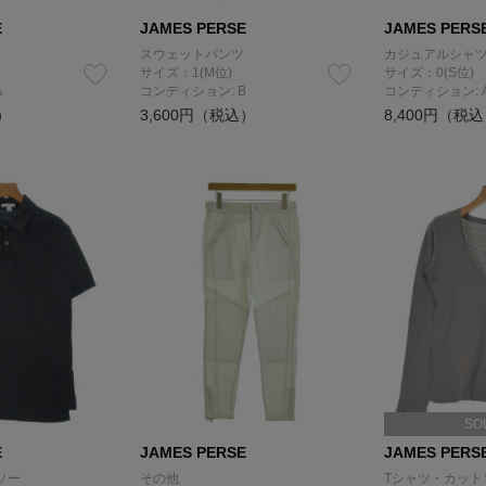
E
JAMES PERSE
JAMES PERS
スウェットパンツ
カジュアルシャ
サイズ：1(M位)
サイズ：0(S位)
A
コンディション: B
コンディション: 
）
3,600円（税込）
8,400円（税
SO
E
JAMES PERSE
JAMES PERS
ソー
その他
Tシャツ・カット