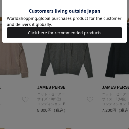
E
JAMES PERSE
JAMES PERS
ニット・セーター
ニット・セータ
サイズ：0(S位)
サイズ：1(M位)
A
コンディション: B
コンディション: 
）
5,800円（税込）
7,200円（税