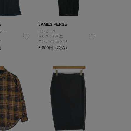
E
JAMES PERSE
ソー
ワンピース
サイズ：1(M位)
B
コンディション: B
込）
3,600円（税込）