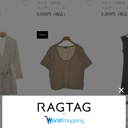
サイズ：0(S位)
サイズ：1(M位)
B
コンディション: A
コンディション: 
）
6,000円（税込）
3,300円（税
NEW
E
JAMES PERSE
JAMES PERS
Tシャツ・カットソー
ワンピース
サイズ：0(S位)
サイズ：1(M位)
B
コンディション: B
コンディション: 
）
2,700円（税込）
2,200円（税