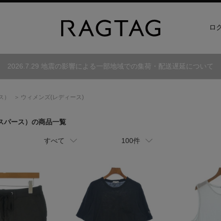
ロ
2026.7.29 地震の影響による一部地域での集荷・配送遅延について
ス）
ウィメンズ(レディース)
スパース）
の商品一覧
すべて
100件