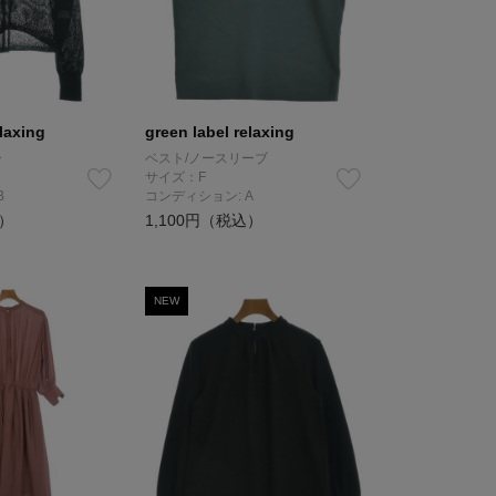
elaxing
green label relaxing
ー
ベスト/ノースリーブ
サイズ：F
B
コンディション: A
込）
1,100円（税込）
NEW