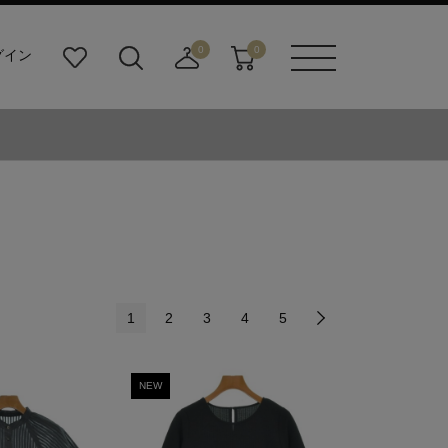
0
0
グイン
お
検
店
カ
メニュ
気
索
舗
ー
ーボタ
に
ビ
取
ト
ン
入
ル
り
り
ダ
寄
ー
せ
ボ
カ
タ
ー
ン
ト
1
2
3
4
5
NEW