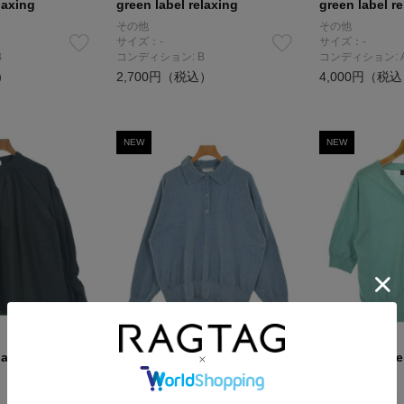
laxing
green label relaxing
green label r
その他
その他
サイズ：-
サイズ：-
B
コンディション: B
コンディション: 
）
2,700円（税込）
4,000円（税
NEW
NEW
laxing
green label relaxing
green label r
ニット・セーター
カーディガン
サイズ：F
サイズ：-(XL位)