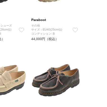
Paraboot
スシューズ
その他
(26cm位)
サイズ：EU40(25cm位)
B
コンディション: B
込）
44,000円（税込）