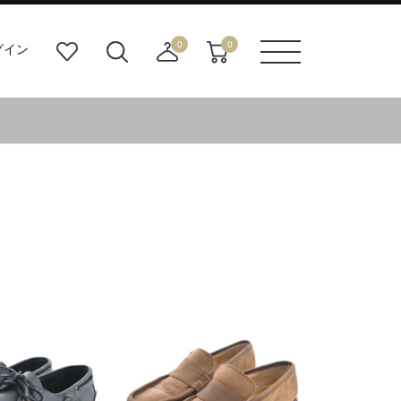
0
0
グイン
お
検
店
カ
メニュ
気
索
舗
ー
ーボタ
に
ビ
取
ト
ン
入
ル
り
り
ダ
寄
ー
せ
ボ
カ
タ
ー
ン
ト