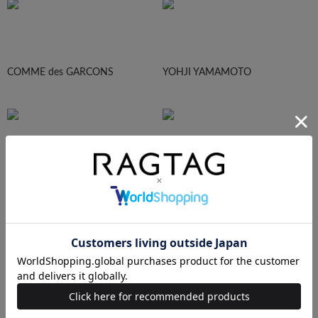
COMME des GARCONS
YOHJI YAMAMOTO
Maison Margiela
HOMME PLISEE
AURALEE
Maison MIHARA YASUHIRO