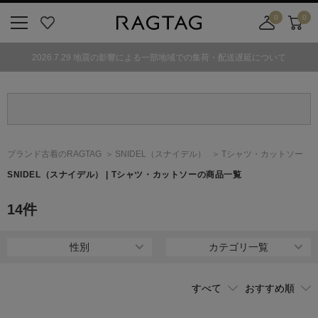
0
0
ニ
お
店
カ
ュ
気
舗
ー
2026.7.29 地震の影響による一部地域での集荷・配送遅延について
ー
に
取
ト
ボ
入
り
タ
り
寄
ン
せ
カ
ー
ブランド古着のRAGTAG
SNIDEL
（スナイデル）
Tシャツ・カットソー
ト
SNIDEL
（スナイデル）
| Tシャツ・カットソーの商品一覧
14
件
性別
カテゴリ一覧