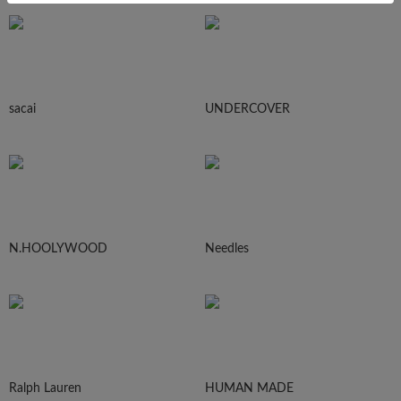
sacai
UNDERCOVER
N.HOOLYWOOD
Needles
Ralph Lauren
HUMAN MADE