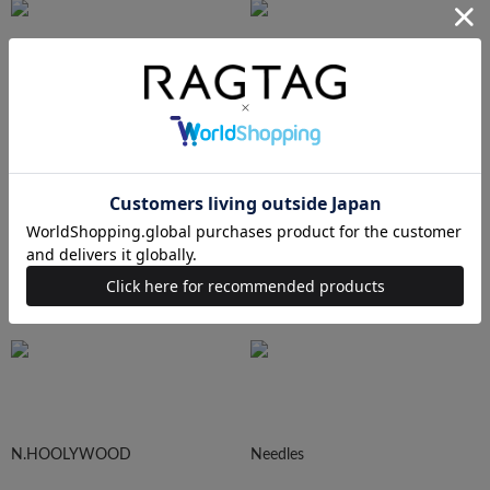
AURALEE
Maison MIHARA YASUHIRO
sacai
UNDERCOVER
N.HOOLYWOOD
Needles