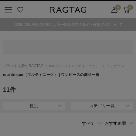
0
0
ニ
お
店
カ
ュ
気
舗
ー
2026.7.29 地震の影響による一部地域での集荷・配送遅延について
ー
に
取
ト
ボ
入
り
タ
り
寄
ン
せ
カ
ー
ブランド古着のRAGTAG
martinique
（マルティニーク）
ワンピース
ト
martinique
（マルティニーク）
| ワンピースの商品一覧
11
件
性別
カテゴリ一覧