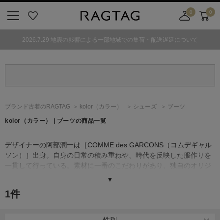
0
0
ニ
お
店
カ
ュ
気
舗
ー
2026.7.29 地震の影響による一部地域での集荷・配送遅延について
ー
に
取
ト
ボ
入
り
タ
り
寄
ン
せ
カ
ー
ブランド古着のRAGTAG
kolor
（カラー）
シューズ
ブーツ
ト
kolor
（カラー）
| ブーツの商品一覧
デザイナーの阿部潤一は［COMME des GARCONS（コムデギャル
ソン）］出身。自身の日常の積み重ねや、時代を反映した服作りを
一貫して行っている。素材に一番のこだわりがあり、独自のオリジ
ナル素材を生み出すことでも有名。素材や縫製、シルエットにこだ
▼
わることで他とは違うkolorらしさ溢れるアイテムを生み出してい
1
件
る。
どんなトラディショナルなアイテムもデザイナーの手にかかると、
リラックスとモードを兼ね備えたアイテムに変わり、シーズンの異