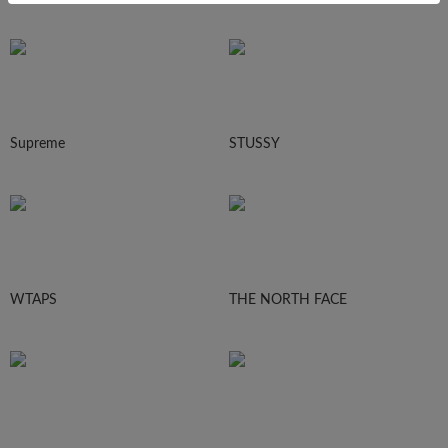
Supreme
STUSSY
WTAPS
THE NORTH FACE