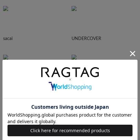
sacai
UNDERCOVER
N.HOOLYWOOD
Needles
Ralph Lauren
HUMAN MADE