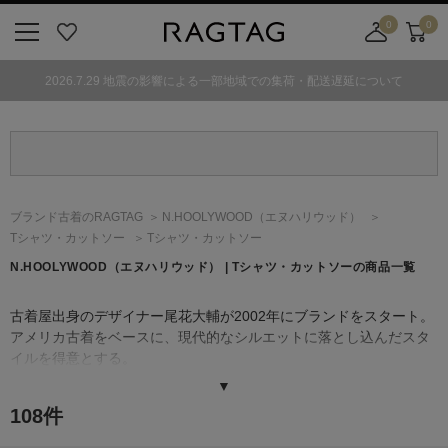
0
0
ニ
お
店
カ
ュ
気
舗
ー
2026.7.29 地震の影響による一部地域での集荷・配送遅延について
ー
に
取
ト
ボ
入
り
タ
り
寄
ン
せ
カ
ー
ブランド古着のRAGTAG
N.HOOLYWOOD
（エヌハリウッド）
ト
Tシャツ・カットソー
Tシャツ・カットソー
N.HOOLYWOOD
（エヌハリウッド）
| Tシャツ・カットソーの商品一覧
古着屋出身のデザイナー尾花大輔が2002年にブランドをスタート。
アメリカ古着をベースに、現代的なシルエットに落とし込んだスタ
イルを得意とする。
古着の世界観とカジュアルさにシーズンコンセプトを盛り込み、シ
▼
ンプルながらスパイスの効いたデザインが魅力。
108
件
メインラインのほかに、シーズンテーマに沿ったデザイン性の高い
白いタグのコレクションラインや、ドレスアイテムを現代的に解釈