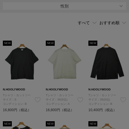
して創作する黒いタグのコンパイルライン、必要最低限のアウター
性別
として着られるアンダーウエアのアンダーサミットウェア、軍物や
古着を独自に再構築するテストプロダクトエクスチェンジサービス
がある。
NEW
NEW
NEW
N.HOOLYWOOD
N.HOOLYWOOD
N.HOOLYWOOD
Tシャツ・カットソー
Tシャツ・カットソー
Tシャツ・カットソー
サイズ：S
サイズ：36(S位)
サイズ：36(S位)
コンディション: B
コンディション: A
コンディション: B
16,800円（税込）
16,800円（税込）
10,400円（税込）
NEW
NEW
NEW