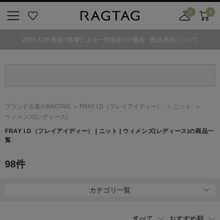
0
0
ニ
お
店
カ
ュ
気
舗
ー
2026.7.29 地震の影響による一部地域での集荷・配送遅延について
ー
に
取
ト
ボ
入
り
タ
り
寄
ン
せ
カ
ー
ブランド古着のRAGTAG
FRAY I.D
（フレイアイディー）
ニット
ト
ウィメンズ(レディース)
FRAY I.D
（フレイアイディー）
| ニット | ウィメンズ(レディース)の商品一
覧
98
件
カテゴリ一覧