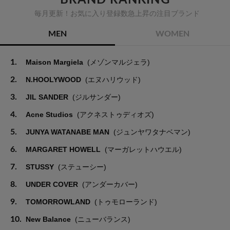
毎月更新！お気に入り登録数急上昇の注目ブランド
MEN
WOMEN
1.
Maison Margiela
(メゾンマルジェラ)
2.
N.HOOLYWOOD
(エヌハリウッド)
3.
JIL SANDER
(ジルサンダー)
4.
Acne Studios
(アクネストゥディオズ)
5.
JUNYA WATANABE MAN
(ジュンヤワタナベマン)
6.
MARGARET HOWELL
(マーガレットハウエル)
7.
STUSSY
(ステューシー)
8.
UNDER COVER
(アンダーカバー)
9.
TOMORROWLAND
(トゥモローランド)
10.
New Balance
(ニューバランス)