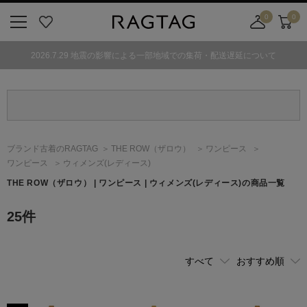
0
0
ニ
お
店
カ
ュ
気
舗
ー
2026.7.29 地震の影響による一部地域での集荷・配送遅延について
ー
に
取
ト
ボ
入
り
タ
り
寄
ン
せ
カ
ー
ブランド古着のRAGTAG
THE ROW
（ザロウ）
ワンピース
ト
ワンピース
ウィメンズ(レディース)
THE ROW
（ザロウ）
| ワンピース | ウィメンズ(レディース)の商品一覧
25
件