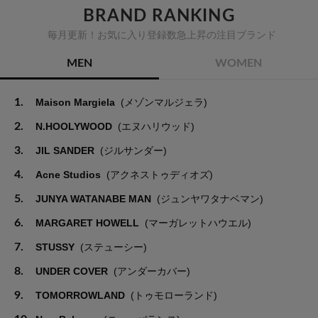
BRAND RANKING
毎月更新！お気に入り登録数急上昇の注目ブランド
MEN
WOMEN
1.
Maison Margiela
(メゾンマルジェラ)
2.
N.HOOLYWOOD
(エヌハリウッド)
3.
JIL SANDER
(ジルサンダー)
4.
Acne Studios
(アクネストゥディオズ)
5.
JUNYA WATANABE MAN
(ジュンヤワタナベマン)
6.
MARGARET HOWELL
(マーガレットハウエル)
7.
STUSSY
(ステューシー)
8.
UNDER COVER
(アンダーカバー)
9.
TOMORROWLAND
(トゥモローランド)