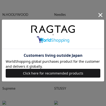
N.HOOLYWOOD
Needles
Ralph Lauren
HUMAN MADE
Supreme
STUSSY