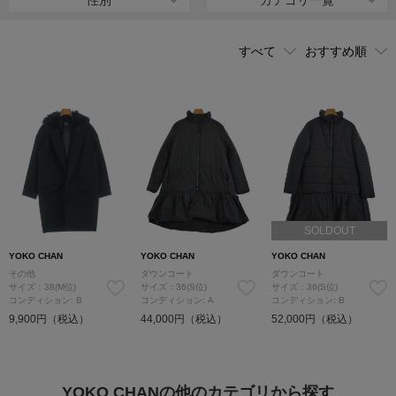
性別
カテゴリ一覧
近年では、著名人が結婚会見で着用したことで、「結婚できるワン
ピース」としてパールをあしらったデザインが話題に。また、キッ
ズやベビーラインもあり、親子でのリンクコーデも可能となった。
姉妹ブランド[REYC（リック）]が2016年にスタート。やや着丈が長
く、より幅広い世代に愛されている。
SOLDOUT
YOKO CHAN
YOKO CHAN
YOKO CHAN
その他
ダウンコート
ダウンコート
サイズ：38(M位)
サイズ：36(S位)
サイズ：36(S位)
コンディション: B
コンディション: A
コンディション: B
9,900円（税込）
44,000円（税込）
52,000円（税込）
YOKO CHANの他のカテゴリから探す