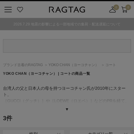
0
0
ニ
お
店
カ
ュ
気
舗
ー
2026.7.29 地震の影響による一部地域での集荷・配送遅延について
ー
に
取
ト
ボ
入
り
タ
り
寄
ン
せ
カ
ー
ブランド古着のRAGTAG
YOKO CHAN
（ヨーコチャン）
コート
ト
YOKO CHAN
（ヨーコチャン）
| コートの商品一覧
台湾人の父と日本人の母を持つヨーコチャン氏が2010年にスター
ト。
［GUCCI（グッチ）］や［LOEWE（ロエベ）］などのPRを経て、
ラグジュアリーブランドよりも手に届きやすいが、上質なものをと
▼
いう考えのもと、生地選びからヨーコ氏本人が行う徹底ぶり。デザ
3
件
インはシンプルで、カッティングやシルエットが美しく、ジュエリ
ーや帽子などがなくても心身ともに鍛えられた現代女性が身にまと
えばそれだけで完成するよう計算されている。