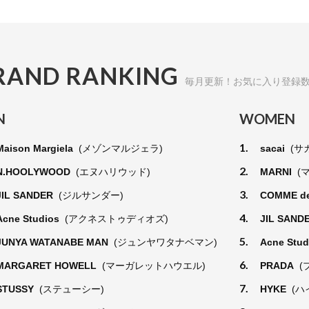
RAND RANKING
毎月更新！お気に入り登録
N
WOMEN
1.
Maison Margiela
(メゾンマルジェラ)
sacai
(サ
2.
N.HOOLYWOOD
(エヌハリウッド)
MARNI
(
3.
JIL SANDER
(ジルサンダー)
COMME d
4.
Acne Studios
(アクネストゥディオズ)
JIL SAND
5.
JUNYA WATANABE MAN
(ジュンヤワタナベマン)
Acne Stu
6.
MARGARET HOWELL
(マーガレットハウエル)
PRADA
(
7.
STUSSY
(ステューシー)
HYKE
(ハ