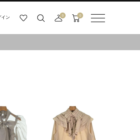
0
0
グイン
お
検
店
カ
メニュ
気
索
舗
ー
ーボタ
に
ビ
取
ト
ン
入
ル
り
り
ダ
寄
ー
せ
ボ
カ
タ
ー
ン
ト