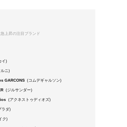
数急上昇の注目ブランド
カイ)
マルニ)
es GARCONS
(コムデギャルソン)
ER
(ジルサンダー)
dios
(アクネストゥディオズ)
プラダ)
イク)