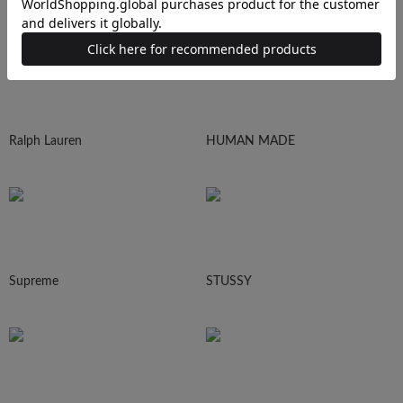
N.HOOLYWOOD
Needles
Ralph Lauren
HUMAN MADE
Supreme
STUSSY