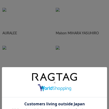
AURALEE
Maison MIHARA YASUHIRO
sacai
UNDERCOVER