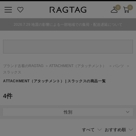
0
0
ニ
お
店
カ
ュ
気
舗
ー
2026.7.29 地震の影響による一部地域での集荷・配送遅延について
ー
に
取
ト
ボ
入
り
タ
り
寄
ン
せ
カ
ー
ブランド古着のRAGTAG
ATTACHMENT
（アタッチメント）
パンツ
ト
スラックス
ATTACHMENT
（アタッチメント）
| スラックスの商品一覧
4
件
性別