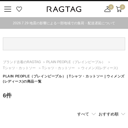
0
0
ニ
お
店
カ
ュ
気
舗
ー
2026.7.29 地震の影響による一部地域での集荷・配送遅延について
ー
に
取
ト
ボ
入
り
タ
り
寄
ン
せ
カ
ー
ブランド古着のRAGTAG
PLAIN PEOPLE
（プレインピープル）
ト
Tシャツ・カットソー
Tシャツ・カットソー
ウィメンズ(レディース)
PLAIN PEOPLE
（プレインピープル）
| Tシャツ・カットソー | ウィメンズ
(レディース)の商品一覧
6
件