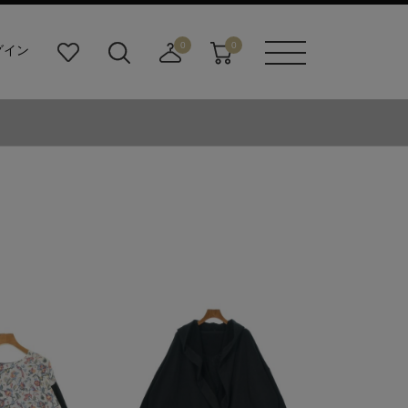
0
0
グイン
お
検
店
カ
メニュ
気
索
舗
ー
ーボタ
に
ビ
取
ト
ン
入
ル
り
り
ダ
寄
ー
せ
ボ
カ
タ
ー
ン
ト