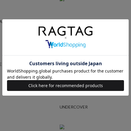
GARCONS
YOHJI YAMAMOTO
E
AURALEE
UNDERCOVER