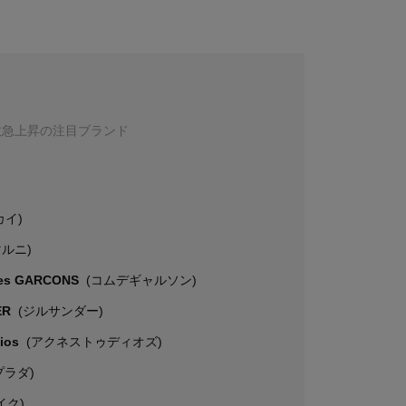
数急上昇の注目ブランド
カイ)
マルニ)
es GARCONS
(コムデギャルソン)
ER
(ジルサンダー)
dios
(アクネストゥディオズ)
プラダ)
イク)