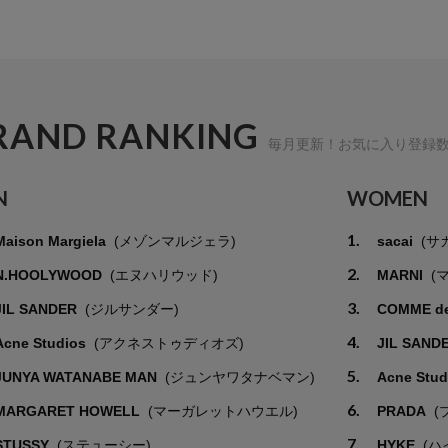
RAND RANKING
毎月更新！お気に入り登録
N
WOMEN
1.
Maison Margiela
(メゾンマルジェラ)
sacai
(サ
2.
N.HOOLYWOOD
(エヌハリウッド)
MARNI
(
3.
JIL SANDER
(ジルサンダー)
COMME d
4.
Acne Studios
(アクネストゥディオズ)
JIL SAND
5.
JUNYA WATANABE MAN
(ジュンヤワタナベマン)
Acne Stu
6.
MARGARET HOWELL
(マーガレットハウエル)
PRADA
(
7.
STUSSY
(ステューシー)
HYKE
(ハ