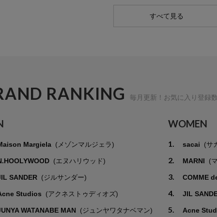
すべて見る
RAND RANKING
毎月更新！お気に入り登録
N
WOMEN
1.
Maison Margiela
(メゾンマルジェラ)
sacai
(サ
2.
N.HOOLYWOOD
(エヌハリウッド)
MARNI
(
3.
JIL SANDER
(ジルサンダー)
COMME d
4.
Acne Studios
(アクネストゥディオズ)
JIL SAND
5.
JUNYA WATANABE MAN
(ジュンヤワタナベマン)
Acne Stu