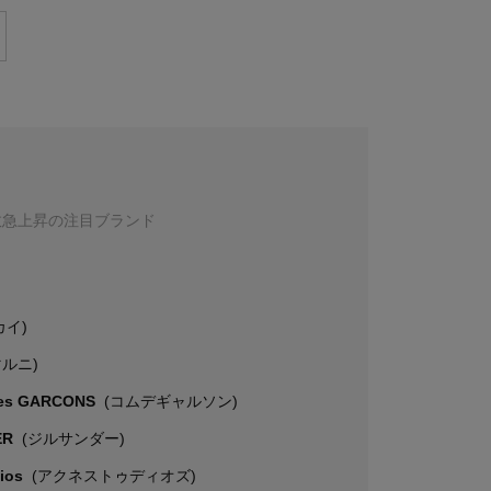
数急上昇の注目ブランド
カイ)
マルニ)
es GARCONS
(コムデギャルソン)
ER
(ジルサンダー)
dios
(アクネストゥディオズ)