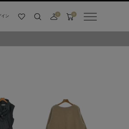
0
0
グイン
お
検
店
カ
メニュ
気
索
舗
ー
ーボタ
に
ビ
取
ト
ン
入
ル
り
り
ダ
寄
ー
せ
ボ
カ
タ
ー
ン
ト