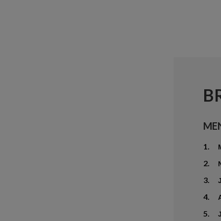
B
ME
1.
2.
3.
4.
5.