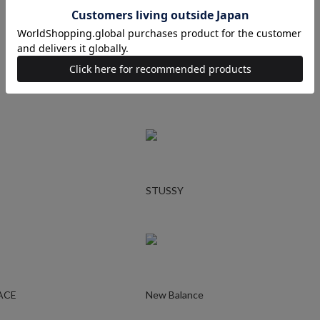
Ralph Lauren
STUSSY
ACE
New Balance