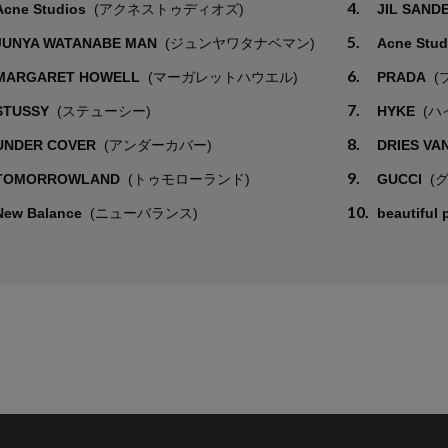
4.
Acne Studios
(アクネストゥディオズ)
JIL SAND
5.
JUNYA WATANABE MAN
(ジュンヤワタナベマン)
Acne Stu
6.
MARGARET HOWELL
(マーガレットハウエル)
PRADA
(
7.
STUSSY
(ステューシー)
HYKE
(ハ
8.
UNDER COVER
(アンダーカバー)
DRIES VA
9.
TOMORROWLAND
(トゥモローランド)
GUCCI
(
10.
New Balance
(ニューバランス)
beautiful