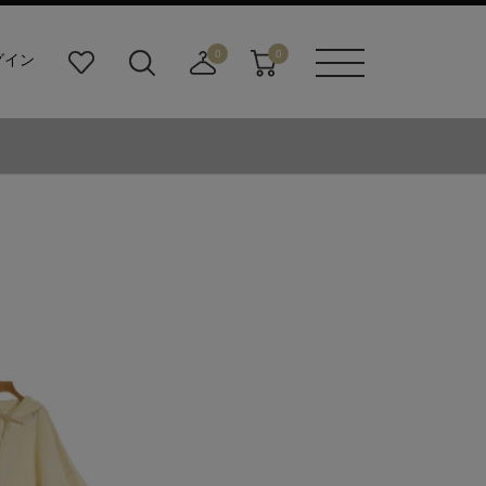
0
0
グイン
お
検
店
カ
メニュ
気
索
舗
ー
ーボタ
に
ビ
取
ト
ン
入
ル
り
り
ダ
寄
ー
せ
ボ
カ
タ
ー
ン
ト