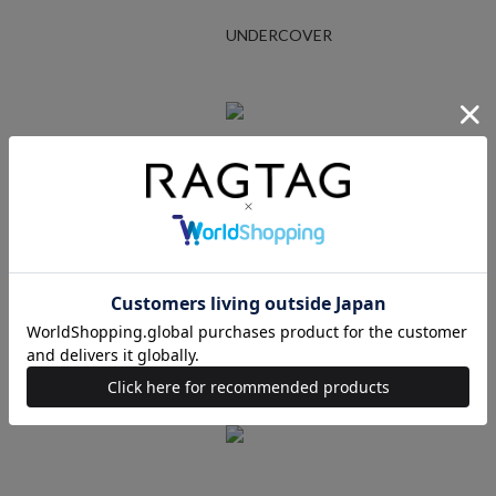
UNDERCOVER
Ralph Lauren
STUSSY