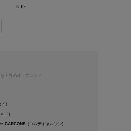
NIKE
数急上昇の注目ブランド
カイ)
マルニ)
es GARCONS
(コムデギャルソン)