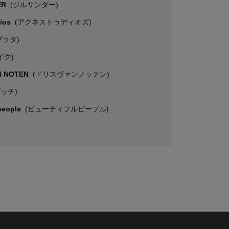
ER
(ジルサンダー)
dios
(アクネストゥディオズ)
プラダ)
イク)
N NOTEN
(ドリスヴァンノッテン)
グッチ)
 people
(ビューティフルピープル)