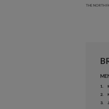
THE NORTH F
B
ME
1.
2.
3.