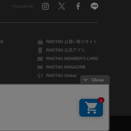
FOLLOW US
Twitter
Facebook
Line
せ
RAGTAG お買い取りサイト
RAGTAG 公式アプリ
RAGTAG MEMBER'S CARD
RAGTAG MAGAZINE
RAGTAG Global
COPYRIGHT© TIN PAN ALLEY CO., LTD. ALL RIGHTS RESERVED.