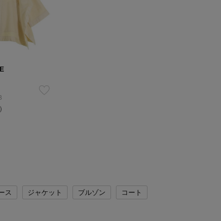
E
B
込）
ース
ジャケット
ブルゾン
コート