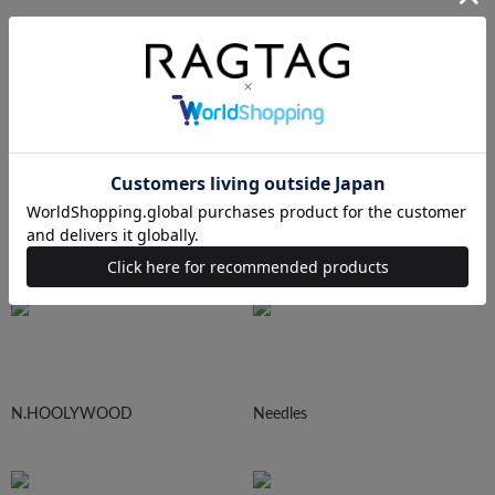
AURALEE
Maison MIHARA YASUHIRO
sacai
UNDERCOVER
N.HOOLYWOOD
Needles