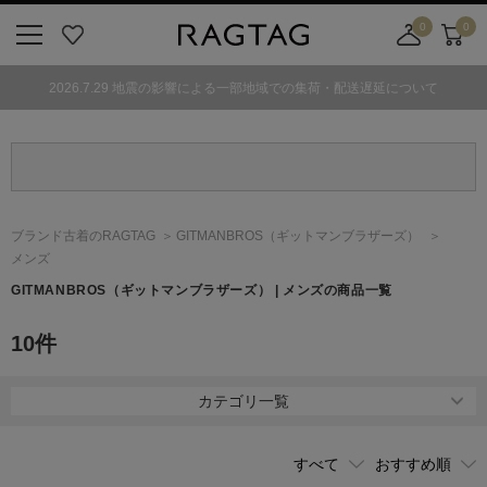
0
0
ニ
お
店
カ
ュ
気
舗
ー
2026.7.29 地震の影響による一部地域での集荷・配送遅延について
ー
に
取
ト
ボ
入
り
タ
り
寄
ン
せ
カ
ー
ブランド古着のRAGTAG
GITMANBROS
（ギットマンブラザーズ）
ト
メンズ
GITMANBROS
（ギットマンブラザーズ）
| メンズの商品一覧
10
件
カテゴリ一覧