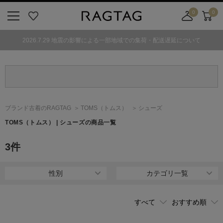
0
0
ニ
お
店
カ
ュ
気
舗
ー
2026.7.29 地震の影響による一部地域での集荷・配送遅延について
ー
に
取
ト
ボ
入
り
タ
り
寄
ン
せ
カ
ー
ブランド古着のRAGTAG
TOMS
（トムス）
シューズ
ト
TOMS
（トムス）
| シューズの商品一覧
3
件
性別
カテゴリ一覧