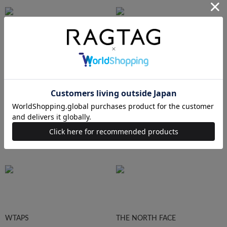
Ralph Lauren
HUMAN MADE
Supreme
STUSSY
WTAPS
THE NORTH FACE