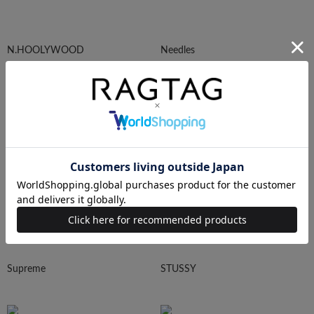
N.HOOLYWOOD
Needles
Ralph Lauren
HUMAN MADE
Supreme
STUSSY