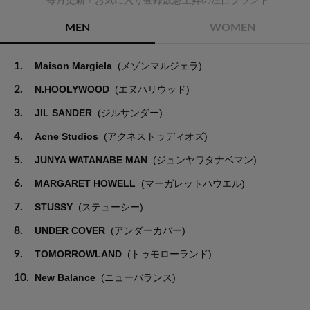
毎月更新！お気に入り登録数急上昇の注目ブランド
MEN
WOMEN
1.
Maison Margiela
(メゾンマルジェラ)
2.
N.HOOLYWOOD
(エヌハリウッド)
3.
JIL SANDER
(ジルサンダー)
4.
Acne Studios
(アクネストゥディオズ)
5.
JUNYA WATANABE MAN
(ジュンヤワタナベマン)
6.
MARGARET HOWELL
(マーガレットハウエル)
7.
STUSSY
(ステューシー)
8.
UNDER COVER
(アンダーカバー)
9.
TOMORROWLAND
(トゥモローランド)
10.
New Balance
(ニューバランス)