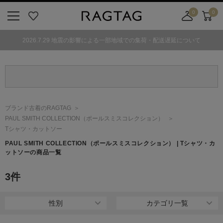
0
0
ニ
お
店
カ
ュ
気
舗
ー
2026.7.29 地震の影響による一部地域での集荷・配送遅延について
ー
に
取
ト
ボ
入
り
タ
り
寄
ン
せ
カ
ー
ブランド古着のRAGTAG
ト
PAUL SMITH COLLECTION
（ポールスミスコレクション）
Tシャツ・カットソー
PAUL SMITH COLLECTION
（ポールスミスコレクション）
| Tシャツ・カ
ットソーの商品一覧
3
件
性別
カテゴリ一覧