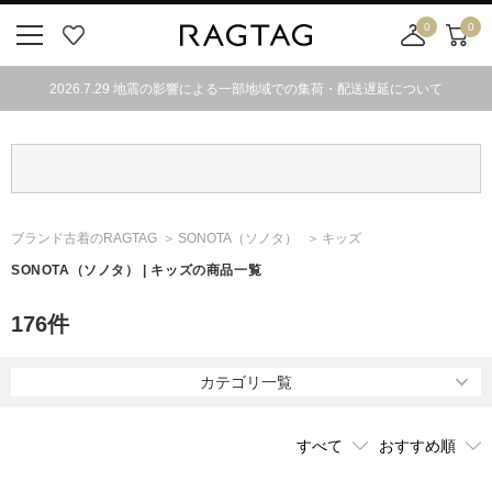
0
0
ニ
お
店
カ
ュ
気
舗
ー
2026.7.29 地震の影響による一部地域での集荷・配送遅延について
ー
に
取
ト
ボ
入
り
タ
り
寄
ン
せ
カ
ー
ブランド古着のRAGTAG
SONOTA
（ソノタ）
キッズ
ト
SONOTA
（ソノタ）
| キッズの商品一覧
176
件
カテゴリ一覧