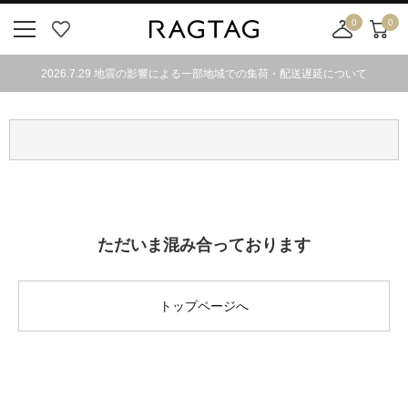
0
0
ニ
お
店
カ
ュ
気
舗
ー
2026.7.29 地震の影響による一部地域での集荷・配送遅延について
ー
に
取
ト
ボ
入
り
タ
り
寄
ン
せ
カ
ー
ト
ただいま混み合っております
トップページへ