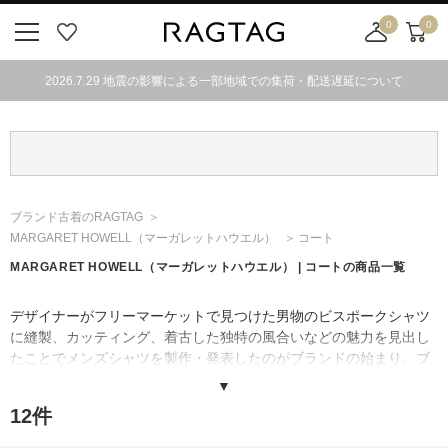
0
0
ニ
お
店
カ
ュ
気
舗
ー
2026.7.29 地震の影響による一部地域での集荷・配送遅延について
ー
に
取
ト
ボ
入
り
タ
り
寄
ン
せ
カ
ー
ブランド古着のRAGTAG
ト
MARGARET HOWELL
（マーガレットハウエル）
コート
MARGARET HOWELL
（マーガレットハウエル）
| コートの商品一覧
デザイナーがフリーマーケットで見つけた男物のビスポークシャツ
に縫製、カッティング、着古した独特の風合いなどの魅力を見出し
たことでメンズシャツを製作・発表したのがブランドの始まり。ブ
ランド発足当時の社会ではプレスシャツが主流だったが、ブランド
▼
の看板商品でもある糊の効いていないゆったりとしたシャツがイギ
12
件
リス国内で高く評価された。
上質な素材をうまく使用し、着心地と機能性を重視。シンプルかつ