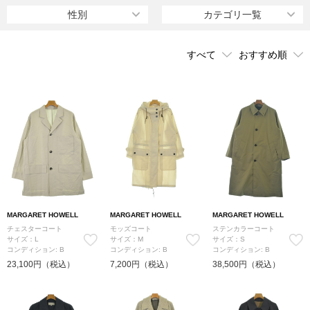
清潔感のあるデザインが特徴の服を展開している。
性別
カテゴリ一覧
MARGARET HOWELL
MARGARET HOWELL
MARGARET HOWELL
チェスターコート
モッズコート
ステンカラーコート
サイズ：L
サイズ：M
サイズ：S
コンディション: B
コンディション: B
コンディション: B
23,100円（税込）
7,200円（税込）
38,500円（税込）