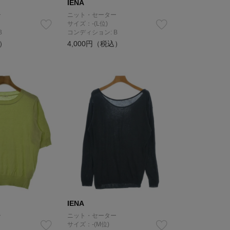
IENA
ー
ニット・セーター
サイズ：-(L位)
B
コンディション: B
込）
4,000円（税込）
IENA
ー
ニット・セーター
サイズ：-(M位)