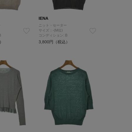
IENA
ー
ニット・セーター
サイズ：-(M位)
B
コンディション: B
込）
3,800円（税込）