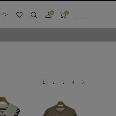
0
0
グイン
お
検
店
カ
メニュ
気
索
舗
ー
ーボタ
に
ビ
取
ト
ン
入
ル
り
り
ダ
寄
ー
せ
ボ
カ
タ
ー
ン
ト
1
2
3
4