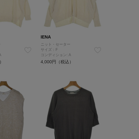
IENA
ー
ニット・セーター
サイズ：F
A
コンディション: A
込）
4,000円（税込）