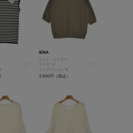
IENA
ー
ニット・セーター
サイズ：F
B
コンディション: B
込）
3,800円（税込）