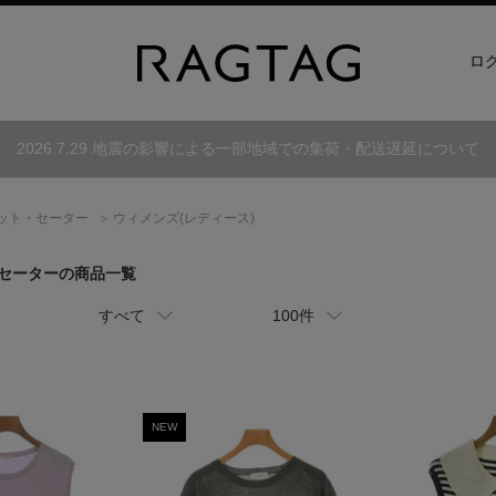
ロ
2026.7.29 地震の影響による一部地域での集荷・配送遅延について
ット・セーター
ウィメンズ(レディース)
・セーターの商品一覧
すべて
100件
NEW