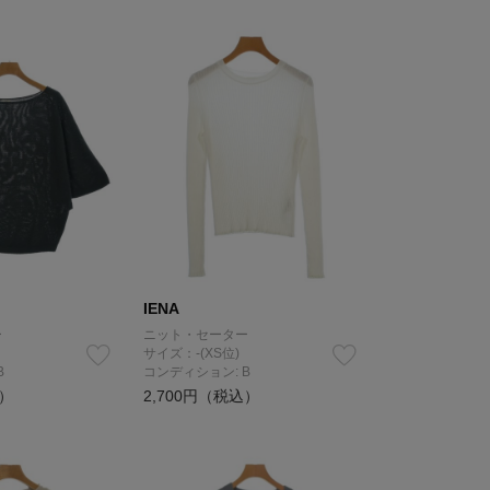
IENA
ー
ニット・セーター
サイズ：-(XS位)
B
コンディション: B
込）
2,700円（税込）