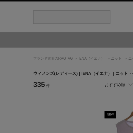
ブランド古着のRAGTAG
IENA
（イエナ）
ニット
ニ
ウィメンズ(レディース) |
IENA
（イエナ）
| ニット
335
おすすめ順
件
NEW