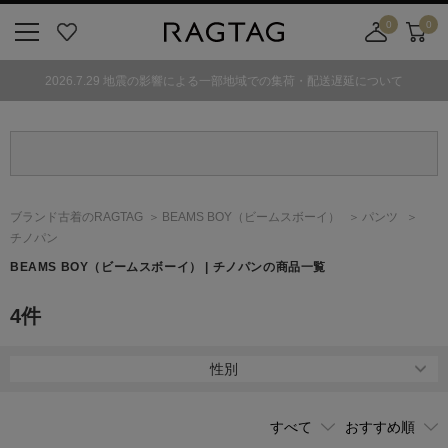
0
0
ニ
お
店
カ
ュ
気
舗
ー
2026.7.29 地震の影響による一部地域での集荷・配送遅延について
ー
に
取
ト
ボ
入
り
タ
り
寄
ン
せ
カ
ー
ブランド古着のRAGTAG
BEAMS BOY
（ビームスボーイ）
パンツ
ト
チノパン
BEAMS BOY
（ビームスボーイ）
| チノパンの商品一覧
4
件
性別