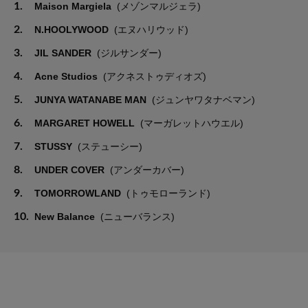
1.
Maison Margiela
(メゾンマルジェラ)
2.
N.HOOLYWOOD
(エヌハリウッド)
3.
JIL SANDER
(ジルサンダー)
4.
Acne Studios
(アクネストゥディオズ)
5.
JUNYA WATANABE MAN
(ジュンヤワタナベマン)
6.
MARGARET HOWELL
(マーガレットハウエル)
7.
STUSSY
(ステューシー)
8.
UNDER COVER
(アンダーカバー)
9.
TOMORROWLAND
(トゥモローランド)
10.
New Balance
(ニューバランス)