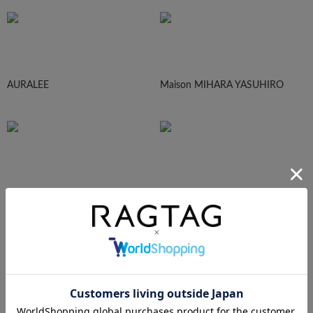
AURALEE
Maison MIHARA YASUHIRO
sacai
UNDERCOVER
N.HOOLYWOOD
Needles