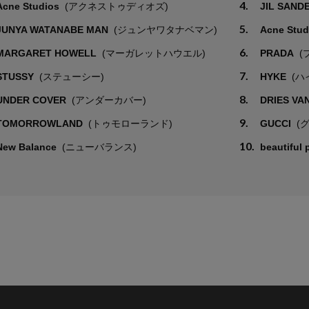
4.
Acne Studios
(アクネストゥディオズ)
JIL SAND
5.
JUNYA WATANABE MAN
(ジュンヤワタナベマン)
Acne Stu
6.
MARGARET HOWELL
(マーガレットハウエル)
PRADA
(
7.
STUSSY
(ステューシー)
HYKE
(ハ
8.
UNDER COVER
(アンダーカバー)
DRIES VA
9.
TOMORROWLAND
(トゥモローランド)
GUCCI
(
10.
New Balance
(ニューバランス)
beautiful