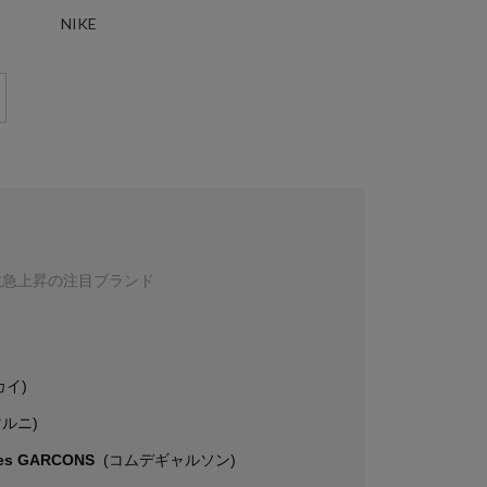
NIKE
数急上昇の注目ブランド
カイ)
マルニ)
es GARCONS
(コムデギャルソン)