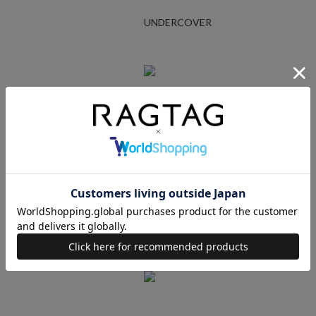
UNDERCOVER
Ralph Lauren
STUSSY