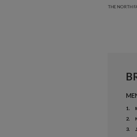
THE NORTH F
B
ME
1.
2.
3.