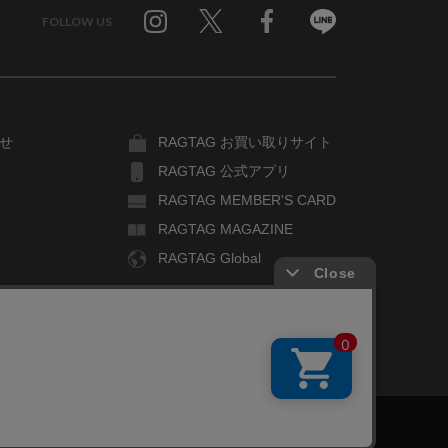
FOLLOW US
Twitter
Facebook
Line
せ
RAGTAG お買い取りサイト
RAGTAG 公式アプリ
RAGTAG MEMBER'S CARD
RAGTAG MAGAZINE
RAGTAG Global
COPYRIGHT© TIN PAN ALLEY CO., LTD. ALL RIGHTS RESERVED.