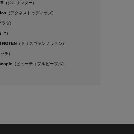
ER
(ジルサンダー)
dios
(アクネストゥディオズ)
プラダ)
イク)
N NOTEN
(ドリスヴァンノッテン)
グッチ)
 people
(ビューティフルピープル)