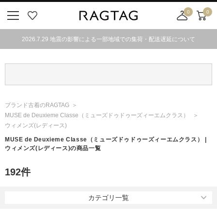
0
0
ニ
お
店
カ
ュ
気
舗
ー
2026.7.29 地震の影響による一部地域での集荷・配送遅延について
ー
に
取
ト
ボ
入
り
タ
り
寄
ン
せ
カ
ー
ブランド古着のRAGTAG
ト
MUSE de Deuxieme Classe
（ミューズドゥドゥーズィーエムクラス）
ウィメンズ(レディース)
MUSE de Deuxieme Classe
（ミューズドゥドゥーズィーエムクラス）
|
ウィメンズ(レディース)の商品一覧
192
件
カテゴリ一覧