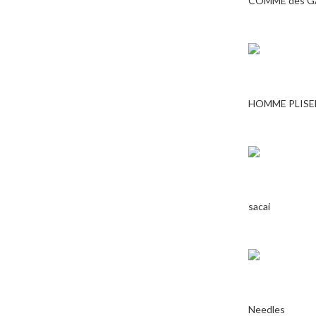
COMME des 
HOMME PLISE
sacai
Needles