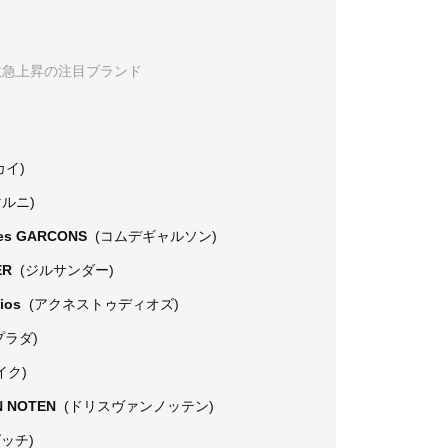
数急上昇の注目ブランド
カイ)
マルニ)
es GARCONS
(コムデギャルソン)
ER
(ジルサンダー)
dios
(アクネストゥディオズ)
プラダ)
イク)
N NOTEN
(ドリスヴァンノッテン)
グッチ)