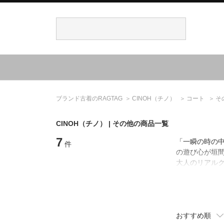
ブランド古着のRAGTAG
CINOH
（チノ）
コート
そ
CINOH
（チノ）
| その他の商品一覧
7
「一瞬の時の
件
の遊び心が垣
大人のリアル
おすすめ順