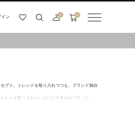
0
0
グイン
お
検
店
カ
メニュ
気
索
舗
ー
ーボタ
に
ビ
取
ト
ン
入
ル
り
り
ダ
寄
ー
せ
ボ
カ
タ
ー
ン
ト
ンセプト。トレンドを取り入れつつも、ブランド独自
こだわりを取り入れたい人におすすめのブランド。