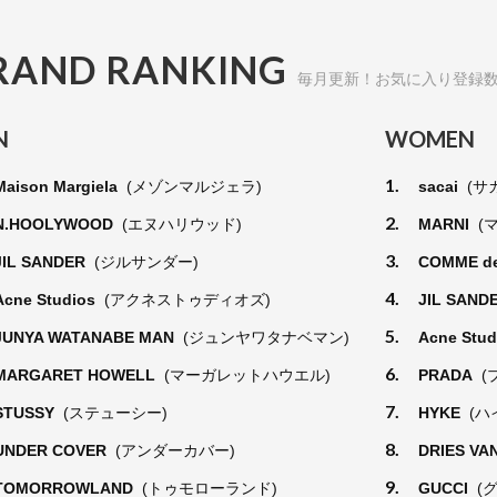
RAND RANKING
毎月更新！お気に入り登録
N
WOMEN
1.
Maison Margiela
(メゾンマルジェラ)
sacai
(サ
2.
N.HOOLYWOOD
(エヌハリウッド)
MARNI
(
3.
JIL SANDER
(ジルサンダー)
COMME d
4.
Acne Studios
(アクネストゥディオズ)
JIL SAND
5.
JUNYA WATANABE MAN
(ジュンヤワタナベマン)
Acne Stu
6.
MARGARET HOWELL
(マーガレットハウエル)
PRADA
(
7.
STUSSY
(ステューシー)
HYKE
(ハ
8.
UNDER COVER
(アンダーカバー)
DRIES VA
9.
TOMORROWLAND
(トゥモローランド)
GUCCI
(