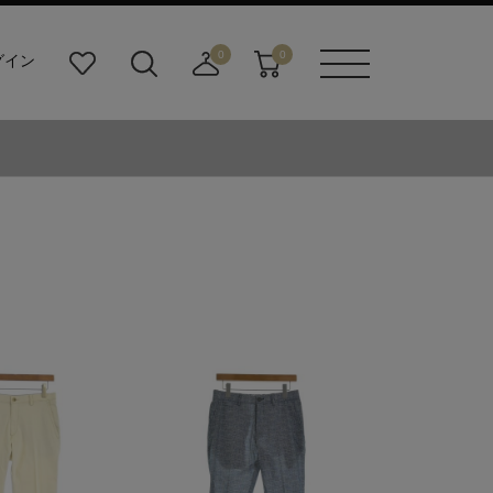
0
0
グイン
お
検
店
カ
メニュ
気
索
舗
ー
ーボタ
に
ビ
取
ト
ン
入
ル
り
り
ダ
寄
ー
せ
ボ
カ
タ
ー
ン
ト