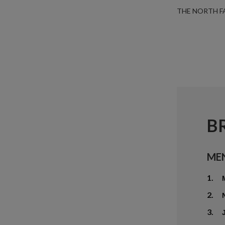
THE NORTH F
B
ME
1.
2.
3.