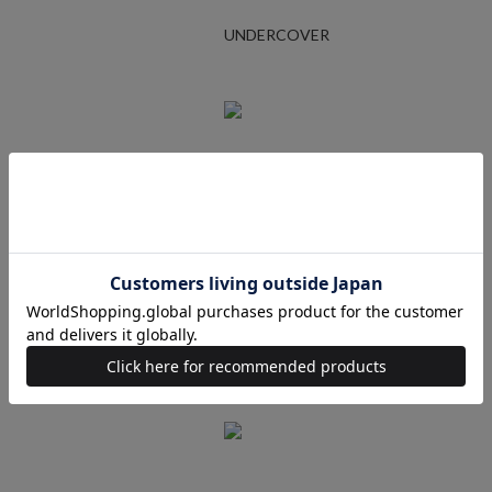
UNDERCOVER
Ralph Lauren
STUSSY