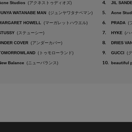
4.
Acne Studios
(アクネストゥディオズ)
JIL SAND
5.
JUNYA WATANABE MAN
(ジュンヤワタナベマン)
Acne Stu
6.
MARGARET HOWELL
(マーガレットハウエル)
PRADA
(
7.
STUSSY
(ステューシー)
HYKE
(ハ
8.
UNDER COVER
(アンダーカバー)
DRIES VA
9.
TOMORROWLAND
(トゥモローランド)
GUCCI
(
10.
New Balance
(ニューバランス)
beautiful