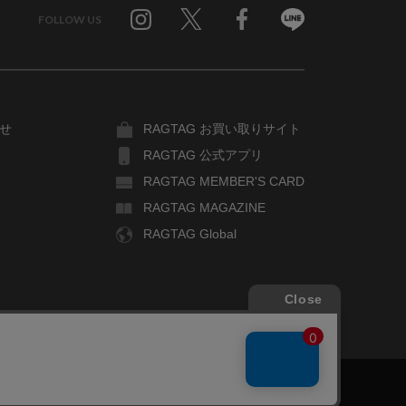
FOLLOW US
Twitter
Facebook
Line
せ
RAGTAG お買い取りサイト
RAGTAG 公式アプリ
RAGTAG MEMBER'S CARD
RAGTAG MAGAZINE
RAGTAG Global
COPYRIGHT© TIN PAN ALLEY CO., LTD. ALL RIGHTS RESERVED.