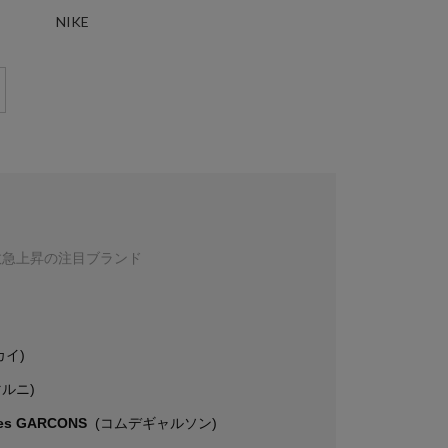
NIKE
数急上昇の注目ブランド
カイ)
マルニ)
es GARCONS
(コムデギャルソン)