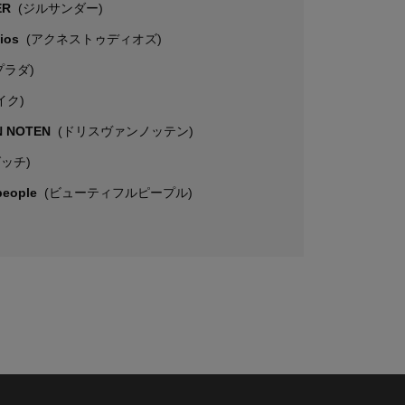
ER
(ジルサンダー)
dios
(アクネストゥディオズ)
プラダ)
イク)
N NOTEN
(ドリスヴァンノッテン)
グッチ)
 people
(ビューティフルピープル)