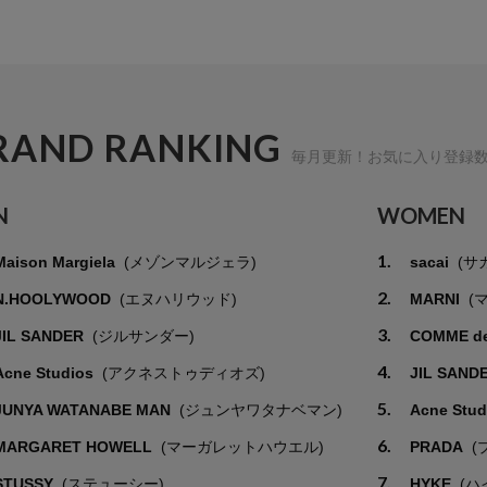
RAND RANKING
毎月更新！お気に入り登録
N
WOMEN
1.
Maison Margiela
(メゾンマルジェラ)
sacai
(サ
2.
N.HOOLYWOOD
(エヌハリウッド)
MARNI
(
3.
JIL SANDER
(ジルサンダー)
COMME d
4.
Acne Studios
(アクネストゥディオズ)
JIL SAND
5.
JUNYA WATANABE MAN
(ジュンヤワタナベマン)
Acne Stu
6.
MARGARET HOWELL
(マーガレットハウエル)
PRADA
(
7.
STUSSY
(ステューシー)
HYKE
(ハ