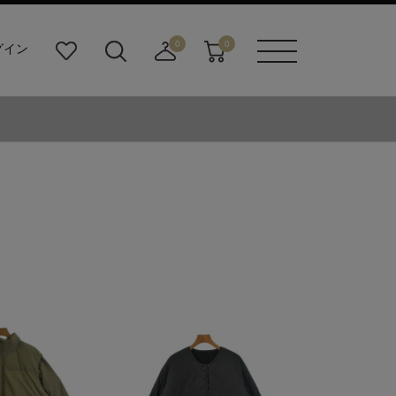
0
0
グイン
お
検
店
カ
メニュ
気
索
舗
ー
ーボタ
に
ビ
取
ト
ン
入
ル
り
り
ダ
寄
ー
せ
ボ
カ
タ
ー
ン
ト