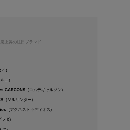
数急上昇の注目ブランド
カイ)
マルニ)
es GARCONS
(コムデギャルソン)
ER
(ジルサンダー)
dios
(アクネストゥディオズ)
プラダ)
イク)