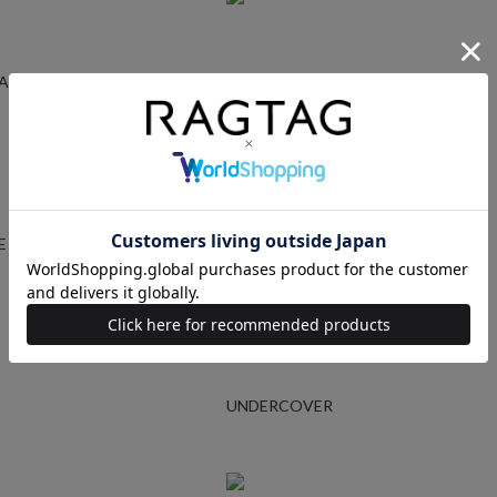
GARCONS
YOHJI YAMAMOTO
E
AURALEE
UNDERCOVER