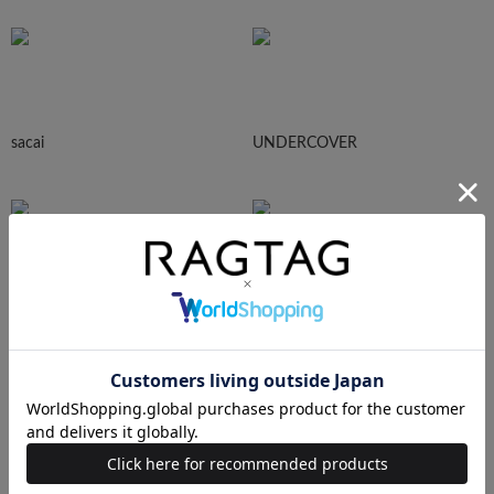
sacai
UNDERCOVER
N.HOOLYWOOD
Needles
Ralph Lauren
HUMAN MADE