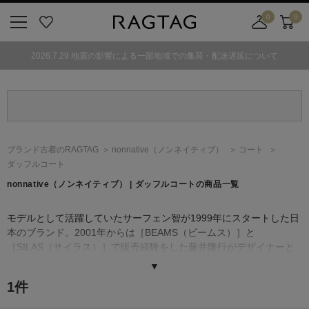
0
0
ニ
お
店
カ
ュ
気
舗
ー
2026.7.29 地震の影響による一部地域での集荷・配送遅延について
ー
に
取
ト
ボ
入
り
タ
り
寄
ン
せ
カ
ー
ブランド古着のRAGTAG
nonnative
（ノンネイティブ）
コート
ト
ダッフルコート
nonnative
（ノンネイティブ）
| ダッフルコートの商品一覧
モデルとして活躍していたサーフェン智が1999年にスタートした日
本のブランド。2001年からは［BEAMS（ビームス）］と
［SILAS（サイラス）］で販売経験をした藤井隆行がデザイナーと
して参加。「属さない、固有されない」を意味するブランド名の通
▼
り、ストリート感を残しつつもリアルクローズとして着やすいアイ
1
件
テムが特徴で、アメカジからモードまで幅広くコーディネートを楽
しめる。