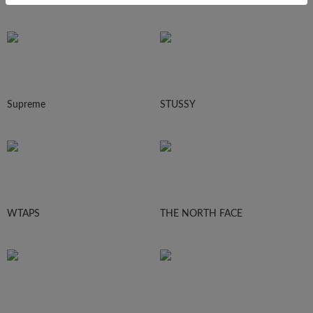
Supreme
STUSSY
WTAPS
THE NORTH FACE