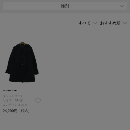
着ている服に捕らわれない生き方をモットーに、ディテールやロゴ
性別
などによるブランドの主張よりも、ミリタリー、アウトドア、ワー
クのテイストや機能性をベースに、着心地・シルエット・風合いを
優先させたアイテムが特徴。
nonnative
ダッフルコート
サイズ：2(M位)
コンディション: A
24,200円（税込）