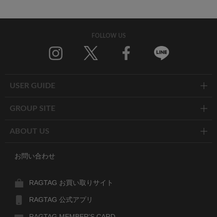
FOLLOW US
Twitter
Facebook
Line
USER GUIDE
GROUP SITE
ABOUT US
お問い合わせ
RAGTAG お買い取りサイト
RAGTAG 公式アプリ
RAGTAG MEMBER'S CARD