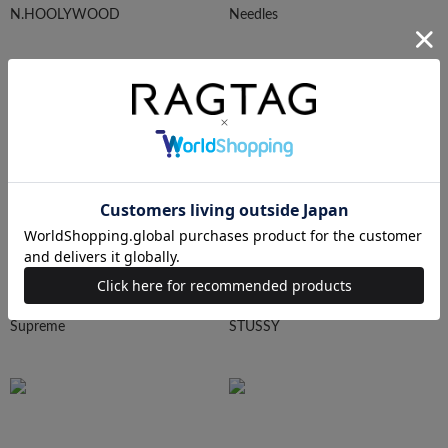
N.HOOLYWOOD
Needles
Ralph Lauren
HUMAN MADE
Supreme
STUSSY