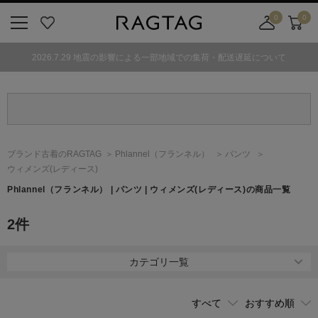
0
0
ニ
お
店
カ
ュ
気
舗
ー
2026.7.29 地震の影響による一部地域での集荷・配送遅延について
ー
に
取
ト
ボ
入
り
タ
り
寄
ン
せ
カ
ー
ブランド古着のRAGTAG
Phlannel
（フランネル）
パンツ
ト
ウィメンズ(レディース)
Phlannel
（フランネル）
| パンツ | ウィメンズ(レディース)の商品一覧
2
件
カテゴリ一覧