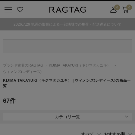
0
0
ニ
お
店
カ
ュ
気
舗
ー
2026.7.29 地震の影響による一部地域での集荷・配送遅延について
ー
に
取
ト
ボ
入
り
タ
り
寄
ン
せ
カ
ー
ブランド古着のRAGTAG
KIJIMA TAKAYUKI
（キジマタカユキ）
ト
ウィメンズ(レディース)
KIJIMA TAKAYUKI
（キジマタカユキ）
| ウィメンズ(レディース)の商品一
覧
67
件
カテゴリ一覧