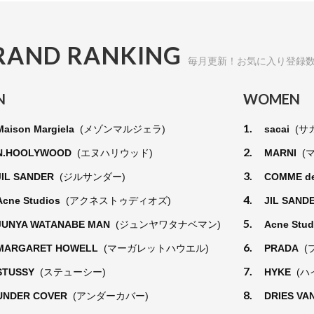
RAND RANKING
毎月更新！お気に入り登録
N
WOMEN
1.
Maison Margiela
(メゾンマルジェラ)
sacai
(サ
2.
N.HOOLYWOOD
(エヌハリウッド)
MARNI
(
3.
JIL SANDER
(ジルサンダー)
COMME d
4.
Acne Studios
(アクネストゥディオズ)
JIL SAND
5.
JUNYA WATANABE MAN
(ジュンヤワタナベマン)
Acne Stu
6.
MARGARET HOWELL
(マーガレットハウエル)
PRADA
(
7.
STUSSY
(ステューシー)
HYKE
(ハ
8.
UNDER COVER
(アンダーカバー)
DRIES VA