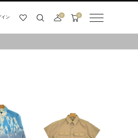
0
0
グイン
お
検
店
カ
メニュ
気
索
舗
ー
ーボタ
に
ビ
取
ト
ン
入
ル
り
り
ダ
寄
ー
せ
ボ
カ
タ
ー
ン
ト