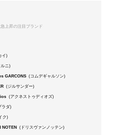
数急上昇の注目ブランド
カイ)
マルニ)
es GARCONS
(コムデギャルソン)
ER
(ジルサンダー)
dios
(アクネストゥディオズ)
プラダ)
イク)
N NOTEN
(ドリスヴァンノッテン)