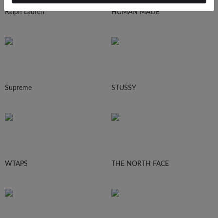
Ralph Lauren
HUMAN MADE
Supreme
STUSSY
WTAPS
THE NORTH FACE