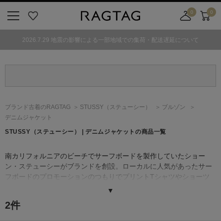
0
0
ニ
お
店
カ
ュ
気
舗
ー
2026.7.29 地震の影響による一部地域での集荷・配送遅延について
ー
に
取
ト
ボ
入
り
タ
り
寄
ン
せ
カ
ー
ブランド古着のRAGTAG
STUSSY
（ステューシー）
ブルゾン
ト
デニムジャケット
STUSSY
（ステューシー）
| デニムジャケットの商品一覧
南カリフォルニアのビーチでサーフボードを製作していたショー
ン・ステューシーがブランドを創設。ローカルに人気があったサー
フボードのプロモーションのつもりでプリントTシャツやショーツ
の販売をはじめたのがきっかけで、その際に使った自分の名字を筆
▼
記体で綴ったロゴが、のちにブランドの象徴となった。
2
件
その後、［Supreme（シュプリーム）］ 創設者のジェームス・ジェ
ビアと共にアパレルビジネスに身を投じると、サーファーやスケー