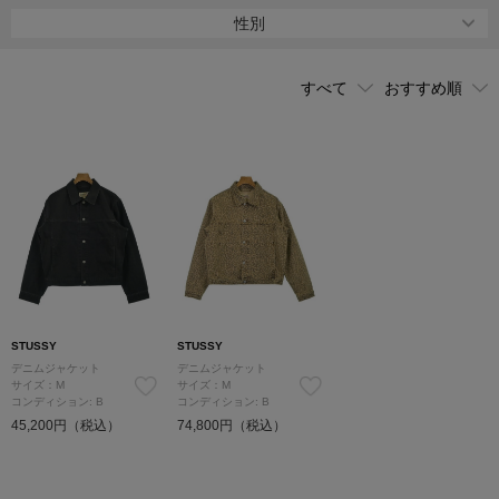
トボーダーの間で大ブレイク。日本でも、全国に店舗を構える人気
性別
ブランドになっている。
STUSSY
STUSSY
デニムジャケット
デニムジャケット
サイズ：M
サイズ：M
コンディション: B
コンディション: B
45,200円（税込）
74,800円（税込）