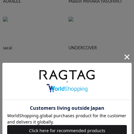
AURALEE
Maison MIHARA YASUHIRO
sacai
UNDERCOVER
N.HOOLYWOOD
Needles